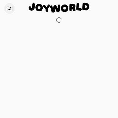
D
J
L
O
R
Y
O
W