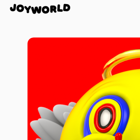
O
Y
J
W
D
O
L
R